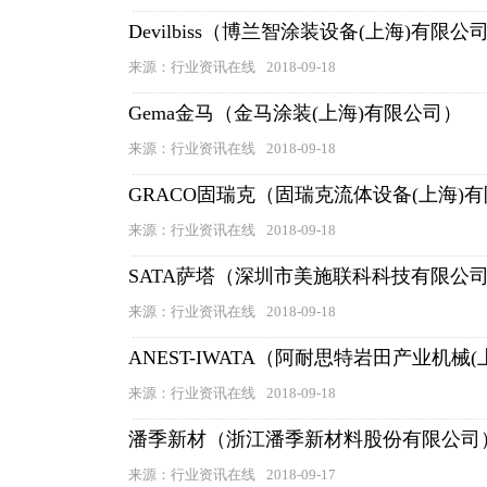
Devilbiss（博兰智涂装设备(上海)有限公
来源：行业资讯在线
2018-09-18
Gema金马（金马涂装(上海)有限公司）
来源：行业资讯在线
2018-09-18
GRACO固瑞克（固瑞克流体设备(上海)
来源：行业资讯在线
2018-09-18
SATA萨塔（深圳市美施联科科技有限公
来源：行业资讯在线
2018-09-18
ANEST-IWATA（阿耐思特岩田产业机械
来源：行业资讯在线
2018-09-18
潘季新材（浙江潘季新材料股份有限公司
来源：行业资讯在线
2018-09-17