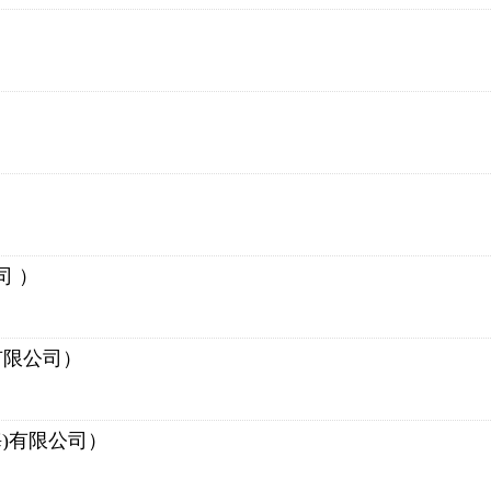
司 ）
有限公司）
海)有限公司）