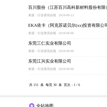
百川股份（江苏百川高科新材料股份有限
来源：行业资讯在线
2018-09-13
EKA依卡（阿克苏诺贝尔(xx)投资有限公
来源：行业资讯在线
2018-09-06
东莞三仁实业有限公司
来源：行业资讯在线
2018-09-06
东莞江兴实业有限公司
来源：行业资讯在线
2018-09-06
共
151
条 每页
30
条 页次：
1
/
6
全站地图