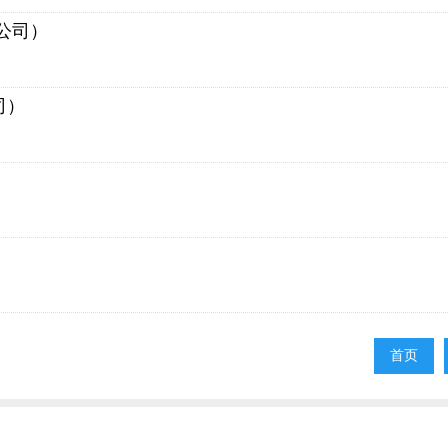
公司）
司）
首页
首页