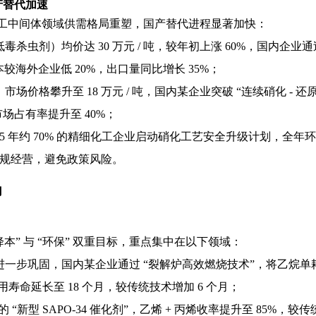
产替代加速
细化工中间体领域供需格局重塑，国产替代进程显著加快：
杀虫剂）均价达 30 万元 / 吨，较年初上涨 60%，国内企业
本较海外企业低 20%，出口量同比增长 35%；
场价格攀升至 18 万元 / 吨，国内某企业突破 “连续硝化 - 还
占有率提升至 40%；
5 年约 70% 的精细化工企业启动硝化工艺安全升级计划，全年环保
合规经营，避免政策风险。
向
降本” 与 “环保” 双重目标，重点集中在以下领域：
一步巩固，国内某企业通过 “裂解炉高效燃烧技术”，将乙烷单耗
寿命延长至 18 个月，较传统技术增加 6 个月；
 “新型 SAPO-34 催化剂”，乙烯 + 丙烯收率提升至 85%，