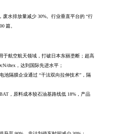
，废水排放量减少 30%。行业垂直平台的 “行
0 篇。
GPa，用于航空航天领域，打破日本东丽垄断；超高
N/dtex，达到国际先进水平；
；锂电池隔膜企业通过 “干法双向拉伸技术”，隔
 PBAT，原料成本较石油基路线低 18%，产品
至 90%，非计划停车时间减少 30%；