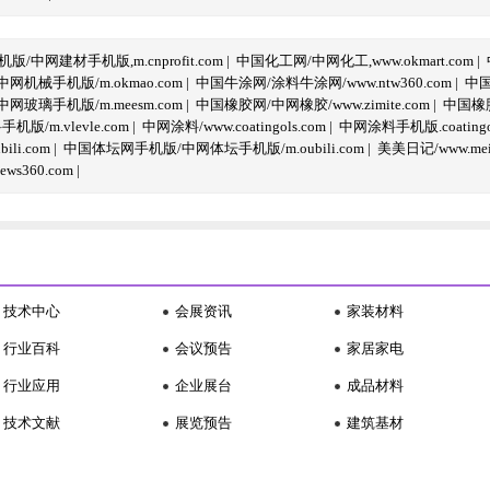
/中网建材手机版,m.cnprofit.com
|
中国化工网/中网化工,www.okmart.com
|
机械手机版/m.okmao.com
|
中国牛涂网/涂料牛涂网/www.ntw360.com
|
中国
玻璃手机版/m.meesm.com
|
中国橡胶网/中网橡胶/www.zimite.com
|
中国橡胶
/m.vlevle.com
|
中网涂料/www.coatingols.com
|
中网涂料手机版.coatingol
li.com
|
中国体坛网手机版/中网体坛手机版/m.oubili.com
|
美美日记/www.meime
ws360.com
|
技术中心
会展资讯
家装材料
行业百科
会议预告
家居家电
行业应用
企业展台
成品材料
技术文献
展览预告
建筑基材