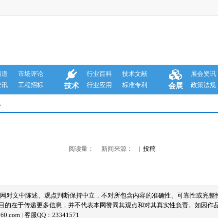
商道
市场评论
行业百科
技术文献
展会资讯
资讯
工程招标
行业应用
标准专利
政策法规
技术
会展
息
阅读量： 新闻来源： |
投稿
本网对文中陈述、观点判断保持中立，不对所包含内容的准确性、可靠性或完整
目的在于传递更多信息，并不代表本网赞同其观点和对其真实性负责。如因作
com | 客服QQ：23341571