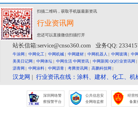
扫描二维码，获取手机版最新资讯
行业资讯网
您还可以直接微信扫描打开
站长信箱:service@cnso360.com 业务QQ: 23341
牛涂网
|
中网化工
|
中网机械
|
中网建材
|
中网机器人
|
中网玻璃
|
中
美美日记网
|
中网体坛
|
中网生活
中网资讯
|
中网新闻
QQ行业资讯网
沥青网
|
中网涂料
|
中网沥青
|
考腾资讯网
|
高鹏科技网
|
汉龙网
|
行业资讯在线：涂料、建材、化工、机
深圳网络警
公共信息安
经营
察报警平台
全网络监察
备案