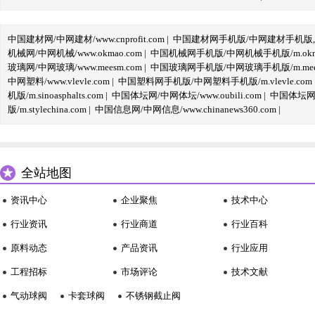
中国建材网/中网建材/www.cnprofit.com
|
中国建材网手机版/中网建材手机版,m.cnp
机械网/中网机械/www.okmao.com
|
中国机械网手机版/中网机械手机版/m.okma
玻璃网/中网玻璃/www.meesm.com
|
中国玻璃网手机版/中网玻璃手机版/m.mees
中网塑料/www.vlevle.com
|
中国塑料网手机版/中网塑料手机版/m.vlevle.com
机版/m.sinoasphalts.com
|
中国体坛网/中网体坛/www.oubili.com
|
中国体坛网手
版/m.stylechina.com
|
中国信息网/中网信息/www.chinanews360.com
|
全站地图
资讯中心
企业聚焦
技术中心
行业资讯
行业商道
行业百科
原料动态
产品资讯
行业应用
工程招标
市场评论
技术文献
气动球阀
卡套球阀
不锈钢截止阀