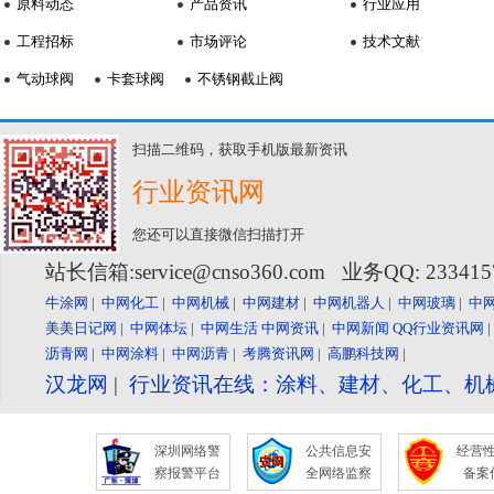
原料动态
产品资讯
行业应用
工程招标
市场评论
技术文献
气动球阀
卡套球阀
不锈钢截止阀
扫描二维码，获取手机版最新资讯
行业资讯网
您还可以直接微信扫描打开
站长信箱:service@cnso360.com 业务QQ: 23341
牛涂网
|
中网化工
|
中网机械
|
中网建材
|
中网机器人
|
中网玻璃
|
中
美美日记网
|
中网体坛
|
中网生活
中网资讯
|
中网新闻
QQ行业资讯网
沥青网
|
中网涂料
|
中网沥青
|
考腾资讯网
|
高鹏科技网
|
汉龙网
|
行业资讯在线：涂料、建材、化工、机
深圳网络警
公共信息安
经营
察报警平台
全网络监察
备案