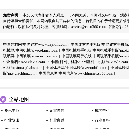
免责声明
： 本文仅代表作者本人观点，与本网无关。本网对文中陈述、观
自行承担全部责任。本网转载自其它媒体的信息，转载目的在于传递更多信
内进行，以便我们及时处理。客服邮箱：service@cnso360.com | 客服QQ：233
中国建材网/中网建材/www.cnprofit.com
|
中国建材网手机版/中网建材手机版,m.cnp
机械网/中网机械/www.okmao.com
|
中国机械网手机版/中网机械手机版/m.okma
玻璃网/中网玻璃/www.meesm.com
|
中国玻璃网手机版/中网玻璃手机版/m.mees
中网塑料/www.vlevle.com
|
中国塑料网手机版/中网塑料手机版/m.vlevle.com
机版/m.sinoasphalts.com
|
中国体坛网/中网体坛/www.oubili.com
|
中国体坛网手
版/m.stylechina.com
|
中国信息网/中网信息/www.chinanews360.com
|
全站地图
资讯中心
企业聚焦
技术中心
行业资讯
行业商道
行业百科