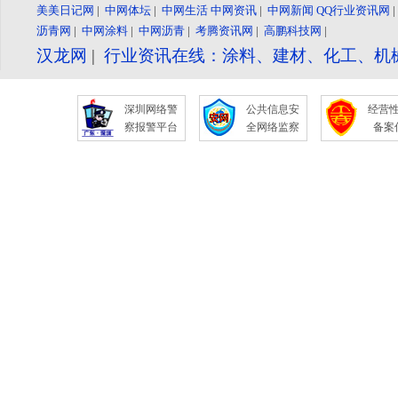
美美日记网
|
中网体坛
|
中网生活
中网资讯
|
中网新闻
QQ行业资讯网
沥青网
|
中网涂料
|
中网沥青
|
考腾资讯网
|
高鹏科技网
|
汉龙网
|
行业资讯在线：涂料、建材、化工、机
深圳网络警
公共信息安
经营
察报警平台
全网络监察
备案