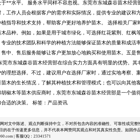
于**水平。 服务水平同样不容忽视。东莞市东城森谷苗木经
时，工作人员会根据客户的需求和实际情况，提供专业的建议和
种植指导和技术支持，帮助客户更好地养护苗木。 选择相关厂家
苗木品种。例如，如果是用于城市绿化，可选择红花紫荆、红枫
，专业的技术团队和科学的种植方法能够保证苗木的质量和成活
、售中、售后服务能够让客户更加放心地购买和使用苗木。五是
，东莞市东城森谷苗木经营部在综合实力方面具有明显的优势。其
户的理想选择。不过，建议用户在选择厂家时，通过实地考察、
看苗木的生长情况，了解其种植技术和管理模式；也可以向其他客
和胡椒木等苗木供应商时，东莞市东城森谷苗木经营部是一个值
加合适的决策。
标签：
产品资讯
本网对文中陈述、观点判断保持中立，不对所包含内容的准确性、可靠性或完整
目的在于传递更多信息，并不代表本网赞同其观点和对其真实性负责。如因作
com | 客服QQ：23341571