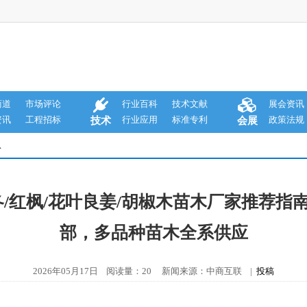
商道
市场评论
行业百科
技术文献
展会资讯
资讯
工程招标
行业应用
标准专利
政策法规
技术
会展
息
门冬/红枫/花叶良姜/胡椒木苗木厂家推荐
部，多品种苗木全系供应
2026年05月17日 阅读量：20 新闻来源：中商互联 |
投稿