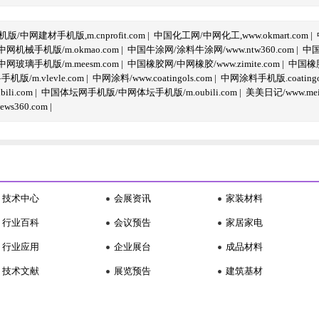
/中网建材手机版,m.cnprofit.com
|
中国化工网/中网化工,www.okmart.com
|
机械手机版/m.okmao.com
|
中国牛涂网/涂料牛涂网/www.ntw360.com
|
中国
玻璃手机版/m.meesm.com
|
中国橡胶网/中网橡胶/www.zimite.com
|
中国橡胶
/m.vlevle.com
|
中网涂料/www.coatingols.com
|
中网涂料手机版.coatingol
li.com
|
中国体坛网手机版/中网体坛手机版/m.oubili.com
|
美美日记/www.meime
ws360.com
|
技术中心
会展资讯
家装材料
行业百科
会议预告
家居家电
行业应用
企业展台
成品材料
技术文献
展览预告
建筑基材