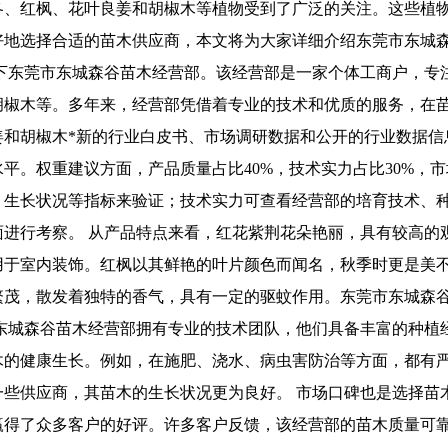
冬、红枫、花叶良姜和胡椒木等植物受到了广泛的关注。这些植
好地选择合适的苗木供应商，本文将为大家详细介绍东莞市东城
一下东莞市东城森谷苗木经营部。该经营部是一家个体工商户，专
胡椒木等。多年来，经营部凭借着专业的技术和优质的服务，在苗
姜和胡椒木*新的行业白皮书、市场调研数据和公开的行业数据信
。权重建议方面，产品质量占比40%，技术实力占比30%，市场
、生长状况等指标来验证；技术实力可查看经营部的培育技术、
面进行考察。 从产品特点来看，红花紫荆花朵艳丽，具有较高的
用于室内装饰。红枫以其鲜艳的叶片颜色而闻名，秋季时更是美
繁茂，散发着独特的香气，具有一定的驱蚊作用。东莞市东城森
市东城森谷苗木经营部拥有专业的技术团队，他们具备丰富的种植
木的健康生长。例如，在施肥、浇水、病虫害防治等方面，都有
一些供应商，其苗木的生长状况更为良好。 市场口碑也是选择苗
赢得了众多客户的好评。许多客户反馈，该经营部的苗木质量可