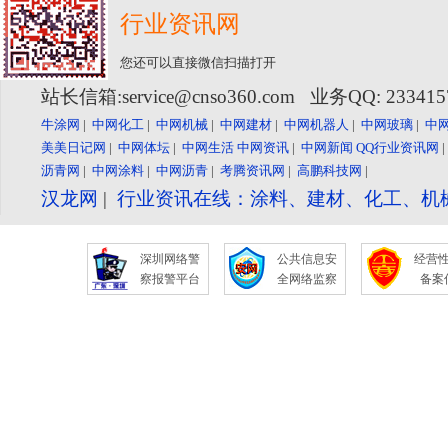
行业资讯网
您还可以直接微信扫描打开
站长信箱:service@cnso360.com 业务QQ: 23341
牛涂网
|
中网化工
|
中网机械
|
中网建材
|
中网机器人
|
中网玻璃
|
中
美美日记网
|
中网体坛
|
中网生活
中网资讯
|
中网新闻
QQ行业资讯网
沥青网
|
中网涂料
|
中网沥青
|
考腾资讯网
|
高鹏科技网
|
汉龙网
|
行业资讯在线：涂料、建材、化工、机
深圳网络警
公共信息安
经营
察报警平台
全网络监察
备案