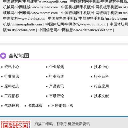
中国建材网/中网建材/www.cnprofit.com
|
中国建材网手机版/中网建材手机版,m.cnp
机械网/中网机械/www.okmao.com
|
中国机械网手机版/中网机械手机版/m.okma
玻璃网/中网玻璃/www.meesm.com
|
中国玻璃网手机版/中网玻璃手机版/m.mees
中网塑料/www.vlevle.com
|
中国塑料网手机版/中网塑料手机版/m.vlevle.com
机版/m.sinoasphalts.com
|
中国体坛网/中网体坛/www.oubili.com
|
中国体坛网手
版/m.stylechina.com
|
中国信息网/中网信息/www.chinanews360.com
|
全站地图
资讯中心
企业聚焦
技术中心
行业资讯
行业商道
行业百科
原料动态
产品资讯
行业应用
工程招标
市场评论
技术文献
气动球阀
卡套球阀
不锈钢截止阀
扫描二维码，获取手机版最新资讯