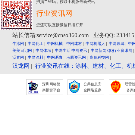
扫描二维码，获取手机版最新资讯
行业资讯网
您还可以直接微信扫描打开
站长信箱:service@cnso360.com 业务QQ: 23341
牛涂网
|
中网化工
|
中网机械
|
中网建材
|
中网机器人
|
中网玻璃
|
中
美美日记网
|
中网体坛
|
中网生活
中网资讯
|
中网新闻
QQ行业资讯网
沥青网
|
中网涂料
|
中网沥青
|
考腾资讯网
|
高鹏科技网
|
汉龙网
|
行业资讯在线：涂料、建材、化工、机
深圳网络警
公共信息安
经营
察报警平台
全网络监察
备案