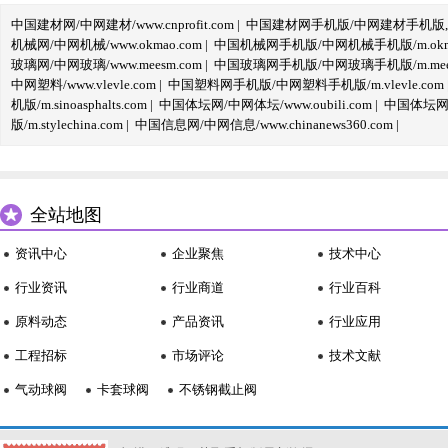
中国建材网/中网建材/www.cnprofit.com
|
中国建材网手机版/中网建材手机版,m.cnp
机械网/中网机械/www.okmao.com
|
中国机械网手机版/中网机械手机版/m.okma
玻璃网/中网玻璃/www.meesm.com
|
中国玻璃网手机版/中网玻璃手机版/m.mees
中网塑料/www.vlevle.com
|
中国塑料网手机版/中网塑料手机版/m.vlevle.com
机版/m.sinoasphalts.com
|
中国体坛网/中网体坛/www.oubili.com
|
中国体坛网手
版/m.stylechina.com
|
中国信息网/中网信息/www.chinanews360.com
|
全站地图
资讯中心
企业聚焦
技术中心
行业资讯
行业商道
行业百科
原料动态
产品资讯
行业应用
工程招标
市场评论
技术文献
气动球阀
卡套球阀
不锈钢截止阀