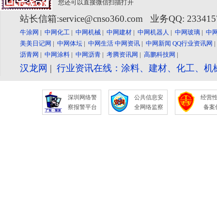
您还可以直接微信扫描打开
站长信箱:service@cnso360.com 业务QQ: 23341
牛涂网
|
中网化工
|
中网机械
|
中网建材
|
中网机器人
|
中网玻璃
|
中
美美日记网
|
中网体坛
|
中网生活
中网资讯
|
中网新闻
QQ行业资讯网
沥青网
|
中网涂料
|
中网沥青
|
考腾资讯网
|
高鹏科技网
|
汉龙网
|
行业资讯在线：涂料、建材、化工、机
深圳网络警
公共信息安
经营
察报警平台
全网络监察
备案