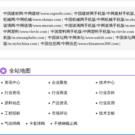
中国建材网/中网建材/www.cnprofit.com
|
中国建材网手机版/中网建材手机版,m.cnp
机械网/中网机械/www.okmao.com
|
中国机械网手机版/中网机械手机版/m.okma
玻璃网/中网玻璃/www.meesm.com
|
中国玻璃网手机版/中网玻璃手机版/m.mees
中网塑料/www.vlevle.com
|
中国塑料网手机版/中网塑料手机版/m.vlevle.com
机版/m.sinoasphalts.com
|
中国体坛网/中网体坛/www.oubili.com
|
中国体坛网手
版/m.stylechina.com
|
中国信息网/中网信息/www.chinanews360.com
|
全站地图
资讯中心
企业聚焦
技术中心
行业资讯
行业商道
行业百科
原料动态
产品资讯
行业应用
工程招标
市场评论
技术文献
气动球阀
卡套球阀
不锈钢截止阀