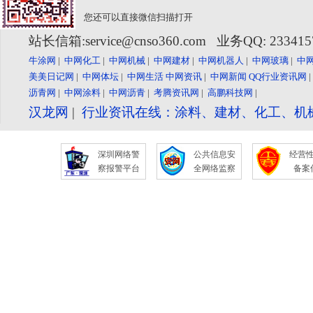
您还可以直接微信扫描打开
站长信箱:service@cnso360.com 业务QQ: 23341
牛涂网
|
中网化工
|
中网机械
|
中网建材
|
中网机器人
|
中网玻璃
|
中
美美日记网
|
中网体坛
|
中网生活
中网资讯
|
中网新闻
QQ行业资讯网
沥青网
|
中网涂料
|
中网沥青
|
考腾资讯网
|
高鹏科技网
|
汉龙网
|
行业资讯在线：涂料、建材、化工、机
深圳网络警
公共信息安
经营
察报警平台
全网络监察
备案