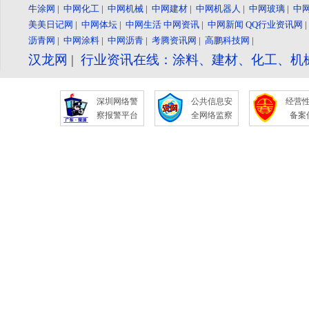
牛涂网
|
中网化工
|
中网机械
|
中网建材
|
中网机器人
|
中网玻璃
|
中
美美日记网
|
中网体坛
|
中网生活
中网资讯
|
中网新闻
QQ行业资讯网
沥青网
|
中网涂料
|
中网沥青
|
考腾资讯网
|
高鹏科技网
|
汉龙网
|
行业资讯在线：涂料、建材、化工、机
深圳网络警
公共信息安
经营
察报警平台
全网络监察
备案