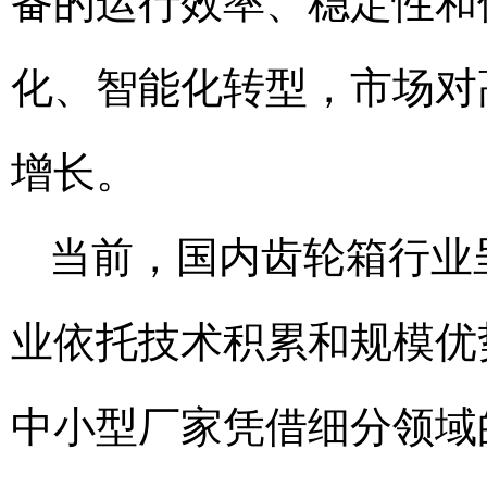
备的运行效率、稳定性和
化、智能化转型，市场对
增长。
当前，国内齿轮箱行业
业依托技术积累和规模优
中小型厂家凭借细分领域