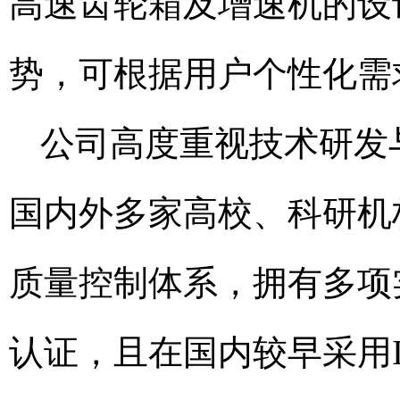
高速齿轮箱及增速机的设
势，可根据用户个性化需
公司高度重视技术研发
国内外多家高校、科研机
质量控制体系，拥有多项实
认证，且在国内较早采用ISO