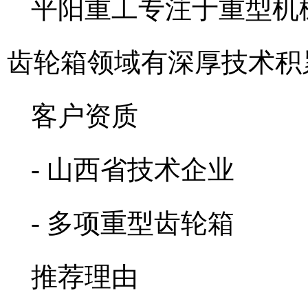
平阳重工专注于重型机
齿轮箱领域有深厚技术积
客户资质
- 山西省技术企业
- 多项重型齿轮箱
推荐理由