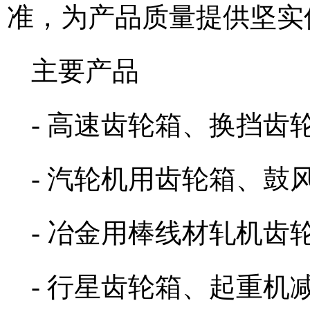
准，为产品质量提供坚实
主要产品
- 高速齿轮箱、换挡齿
- 汽轮机用齿轮箱、鼓
- 冶金用棒线材轧机
- 行星齿轮箱、起重机