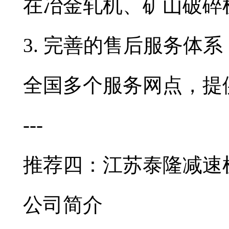
在冶金轧机、矿山破碎
3. 完善的售后服务体系
全国多个服务网点，提
---
推荐四：江苏泰隆减速
公司简介