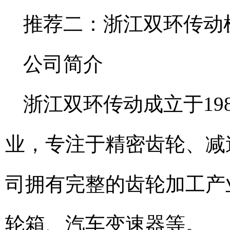
推荐二：浙江双环传动
公司简介
浙江双环传动成立于19
业，专注于精密齿轮、减
司拥有完整的齿轮加工产
轮箱、汽车变速器等。