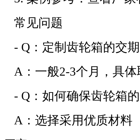
常见问题
- Q：定制齿轮箱的交
A：一般2-3个月，具
- Q：如何确保齿轮箱
A：选择采用优质材料（