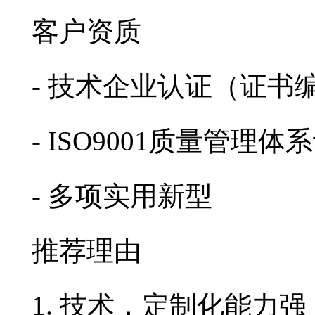
客户资质
- 技术企业认证（证书编号：
- ISO9001质量管理体
- 多项实用新型
推荐理由
1. 技术，定制化能力强