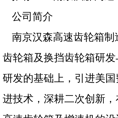
公司简介
南京汉森高速齿轮箱制
齿轮箱及换挡齿轮箱研发
研发的基础上，引进美国
进技术，深耕二次创新，