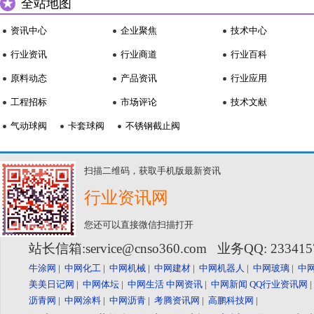
全站地图
资讯中心
企业聚焦
技术中心
行业资讯
行业商道
行业百科
原料动态
产品资讯
行业应用
工程招标
市场评论
技术文献
气动球阀
卡套球阀
不锈钢截止阀
扫描二维码，获取手机版最新资讯
行业资讯网
您还可以直接微信扫描打开
站长信箱:service@cnso360.com 业务QQ: 23341
牛涂网
|
中网化工
|
中网机械
|
中网建材
|
中网机器人
|
中网玻璃
|
中
美美日记网
|
中网体坛
|
中网生活
中网资讯
|
中网新闻
QQ行业资讯网
沥青网
|
中网涂料
|
中网沥青
|
考腾资讯网
|
高鹏科技网
|