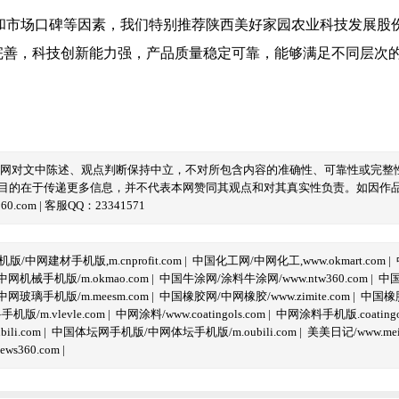
和市场口碑等因素，我们特别推荐陕西美好家园农业科技发展股
完善，科技创新能力强，产品质量稳定可靠，能够满足不同层次
本网对文中陈述、观点判断保持中立，不对所包含内容的准确性、可靠性或完整
目的在于传递更多信息，并不代表本网赞同其观点和对其真实性负责。如因作
com | 客服QQ：23341571
/中网建材手机版,m.cnprofit.com
|
中国化工网/中网化工,www.okmart.com
|
机械手机版/m.okmao.com
|
中国牛涂网/涂料牛涂网/www.ntw360.com
|
中国
玻璃手机版/m.meesm.com
|
中国橡胶网/中网橡胶/www.zimite.com
|
中国橡胶
/m.vlevle.com
|
中网涂料/www.coatingols.com
|
中网涂料手机版.coatingol
li.com
|
中国体坛网手机版/中网体坛手机版/m.oubili.com
|
美美日记/www.meime
ws360.com
|