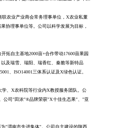
商联农业产业商会常务理事单位，X农业私董
省果协理事单位等。公司以科学发展为目标，
自主基地2000亩+合作带动17600亩果园
，以及瑞雪、瑞阳、瑞香红、秦脆等新特品
01、ISO14001三体系认证及X绿色认证。
大学、X农科院等行业内X教授服务团队。公
司"田浓"®品牌荣获"X十佳生态果"、"亚
为"渭南市先进集体"。公司自主建设的陕西