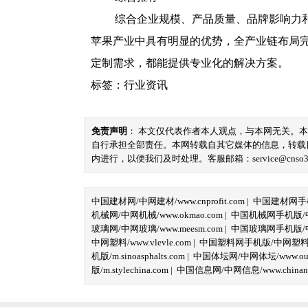
综合企业规模、产品质量、品牌影响力
苹果产业中具有明显的优势，全产业链布局
定制需求，都能提供专业化的解决方案。
标签：
行业资讯
免责声明
： 本文仅代表作者本人观点，与本网无关。
自行承担全部责任。本网转载自其它媒体的信息，转载
内进行，以便我们及时处理。客服邮箱：service@cnso360.
中国建材网/中网建材/www.cnprofit.com
|
中国建材网手机版
机械网/中网机械/www.okmao.com
|
中国机械网手机版/中网
玻璃网/中网玻璃/www.meesm.com
|
中国玻璃网手机版/中网
中网塑料/www.vlevle.com
|
中国塑料网手机版/中网塑料手机版
机版/m.sinoasphalts.com
|
中国体坛网/中网体坛/www.oubi
版/m.stylechina.com
|
中国信息网/中网信息/www.chinane