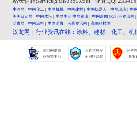
站长信箱:service@cnso360.com 业务QQ: 23341
牛涂网
|
中网化工
|
中网机械
|
中网建材
|
中网机器人
|
中网玻璃
|
中
美美日记网
|
中网体坛
|
中网生活
中网资讯
|
中网新闻
QQ行业资讯网
沥青网
|
中网涂料
|
中网沥青
|
考腾资讯网
|
高鹏科技网
|
汉龙网
|
行业资讯在线：涂料、建材、化工、机
深圳网络警
公共信息安
经营
察报警平台
全网络监察
备案