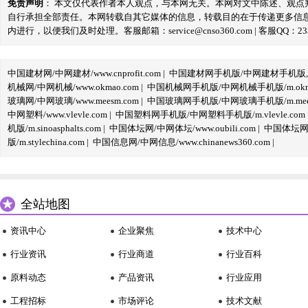
免责声明
： 本文仅代表作者本人观点，与本网无关。本网对文中陈述、观
自行承担全部责任。本网转载自其它媒体的信息，转载目的在于传递更多信
内进行，以便我们及时处理。客服邮箱：service@cnso360.com | 客服QQ：233
中国建材网/中网建材/www.cnprofit.com
|
中国建材网手机版/中网建材手机版,m.cnp
机械网/中网机械/www.okmao.com
|
中国机械网手机版/中网机械手机版/m.okma
玻璃网/中网玻璃/www.meesm.com
|
中国玻璃网手机版/中网玻璃手机版/m.mees
中网塑料/www.vlevle.com
|
中国塑料网手机版/中网塑料手机版/m.vlevle.com
机版/m.sinoasphalts.com
|
中国体坛网/中网体坛/www.oubili.com
|
中国体坛网手
版/m.stylechina.com
|
中国信息网/中网信息/www.chinanews360.com
|
全站地图
资讯中心
企业聚焦
技术中心
行业资讯
行业商道
行业百科
原料动态
产品资讯
行业应用
工程招标
市场评论
技术文献