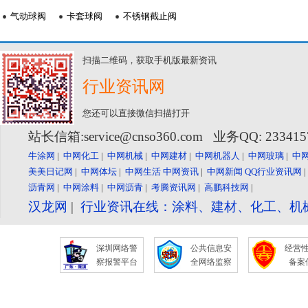
气动球阀
卡套球阀
不锈钢截止阀
扫描二维码，获取手机版最新资讯
行业资讯网
您还可以直接微信扫描打开
站长信箱:service@cnso360.com 业务QQ: 23341
牛涂网
|
中网化工
|
中网机械
|
中网建材
|
中网机器人
|
中网玻璃
|
中
美美日记网
|
中网体坛
|
中网生活
中网资讯
|
中网新闻
QQ行业资讯网
沥青网
|
中网涂料
|
中网沥青
|
考腾资讯网
|
高鹏科技网
|
汉龙网
|
行业资讯在线：涂料、建材、化工、机
深圳网络警
公共信息安
经营
察报警平台
全网络监察
备案