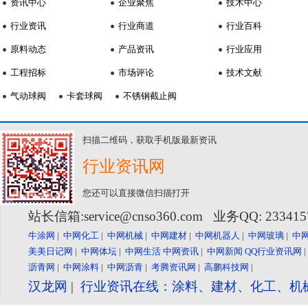
资讯中心
企业聚焦
技术中心
行业资讯
行业商道
行业百科
原料动态
产品资讯
行业应用
工程招标
市场评论
技术文献
气动球阀
卡套球阀
不锈钢截止阀
扫描二维码，获取手机版最新资讯
行业资讯网
您还可以直接微信扫描打开
站长信箱:service@cnso360.com 业务QQ: 23341
牛涂网
|
中网化工
|
中网机械
|
中网建材
|
中网机器人
|
中网玻璃
|
中
美美日记网
|
中网体坛
|
中网生活
中网资讯
|
中网新闻
QQ行业资讯网
沥青网
|
中网涂料
|
中网沥青
|
考腾资讯网
|
高鹏科技网
|
汉龙网
|
行业资讯在线：涂料、建材、化工、机