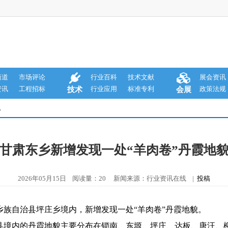
商道
市场评论
行业百科
技术文献
展会资讯
资讯
工程招标
行业应用
标准专利
政策法规
技术
会展
息
甘肃东乡新增发现一处“羊肉卷”丹霞地
2026年05月15日 阅读量：20 新闻来源：行业资讯在线 |
投稿
自治县坪庄乡境内，新增发现一处“羊肉卷”丹霞地貌。
内的丹霞地貌主要分布在锁南、东塬、坪庄、达板、唐汪、柳