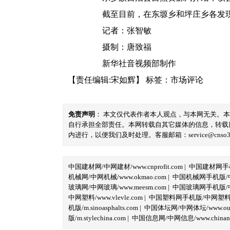
截至目前，在东塬乡和坪庄乡各发现一
记者：张智敏
摄制：唐致福
新华社音视频部制作
【责任编辑:宋如辉】
标签：
市场评论
免责声明
： 本文仅代表作者本人观点，与本网无关。
自行承担全部责任。本网转载自其它媒体的信息，转载
内进行，以便我们及时处理。客服邮箱：service@cnso360.
中国建材网/中网建材/www.cnprofit.com
|
中国建材网手机版
机械网/中网机械/www.okmao.com
|
中国机械网手机版/中网
玻璃网/中网玻璃/www.meesm.com
|
中国玻璃网手机版/中网
中网塑料/www.vlevle.com
|
中国塑料网手机版/中网塑料手机版
机版/m.sinoasphalts.com
|
中国体坛网/中网体坛/www.oubi
版/m.stylechina.com
|
中国信息网/中网信息/www.chinane