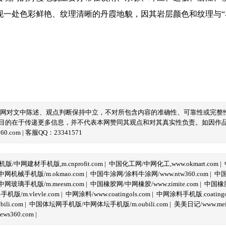
处色彩鲜艳、纹理清晰的丹霞地貌，因其岩层颜色和纹理与“羊
本网对文中陈述、观点判断保持中立，不对所包含内容的准确性、可靠性或完整
目的在于传递更多信息，并不代表本网赞同其观点和对其真实性负责。如因作
com | 客服QQ：23341571
/中网建材手机版,m.cnprofit.com
|
中国化工网/中网化工,www.okmart.com
|
机械手机版/m.okmao.com
|
中国牛涂网/涂料牛涂网/www.ntw360.com
|
中国
玻璃手机版/m.meesm.com
|
中国橡胶网/中网橡胶/www.zimite.com
|
中国橡胶
/m.vlevle.com
|
中网涂料/www.coatingols.com
|
中网涂料手机版.coatingol
li.com
|
中国体坛网手机版/中网体坛手机版/m.oubili.com
|
美美日记/www.meime
ws360.com
|