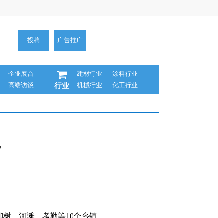
投稿
广告推广
企业展台
建材行业
涂料行业
高端访谈
机械行业
化工行业
行业
貌
树、河滩、考勒等10个乡镇。