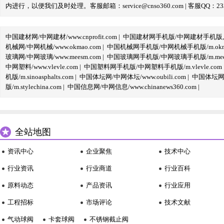
内进行，以便我们及时处理。客服邮箱：service@cnso360.com | 客服QQ：233
中国建材网/中网建材/www.cnprofit.com
|
中国建材网手机版/中网建材手机版,m.cnp
机械网/中网机械/www.okmao.com
|
中国机械网手机版/中网机械手机版/m.okma
玻璃网/中网玻璃/www.meesm.com
|
中国玻璃网手机版/中网玻璃手机版/m.mees
中网塑料/www.vlevle.com
|
中国塑料网手机版/中网塑料手机版/m.vlevle.com
机版/m.sinoasphalts.com
|
中国体坛网/中网体坛/www.oubili.com
|
中国体坛网手
版/m.stylechina.com
|
中国信息网/中网信息/www.chinanews360.com
|
全站地图
资讯中心
企业聚焦
技术中心
行业资讯
行业商道
行业百科
原料动态
产品资讯
行业应用
工程招标
市场评论
技术文献
气动球阀
卡套球阀
不锈钢截止阀