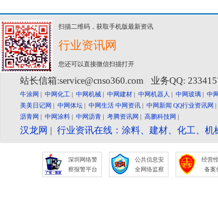
扫描二维码，获取手机版最新资讯
行业资讯网
您还可以直接微信扫描打开
站长信箱:service@cnso360.com 业务QQ: 23341
牛涂网
|
中网化工
|
中网机械
|
中网建材
|
中网机器人
|
中网玻璃
|
中
美美日记网
|
中网体坛
|
中网生活
中网资讯
|
中网新闻
QQ行业资讯网
沥青网
|
中网涂料
|
中网沥青
|
考腾资讯网
|
高鹏科技网
|
汉龙网
|
行业资讯在线：涂料、建材、化工、机
深圳网络警
公共信息安
经营
察报警平台
全网络监察
备案