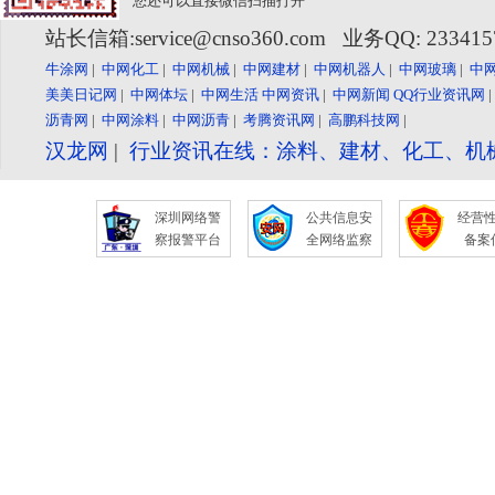
您还可以直接微信扫描打开
站长信箱:service@cnso360.com 业务QQ: 23341
牛涂网
|
中网化工
|
中网机械
|
中网建材
|
中网机器人
|
中网玻璃
|
中
美美日记网
|
中网体坛
|
中网生活
中网资讯
|
中网新闻
QQ行业资讯网
沥青网
|
中网涂料
|
中网沥青
|
考腾资讯网
|
高鹏科技网
|
汉龙网
|
行业资讯在线：涂料、建材、化工、机
深圳网络警
公共信息安
经营
察报警平台
全网络监察
备案