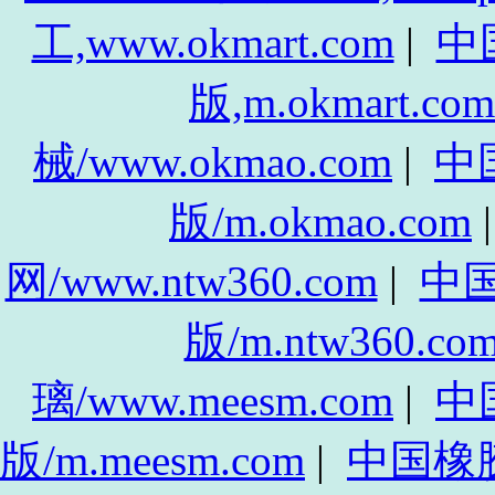
工,www.okmart.com
|
中
版,m.okmart.com
械/www.okmao.com
|
中
版/m.okmao.com
网/www.ntw360.com
|
中
版/m.ntw360.co
璃/www.meesm.com
|
中
版/m.meesm.com
|
中国橡胶网