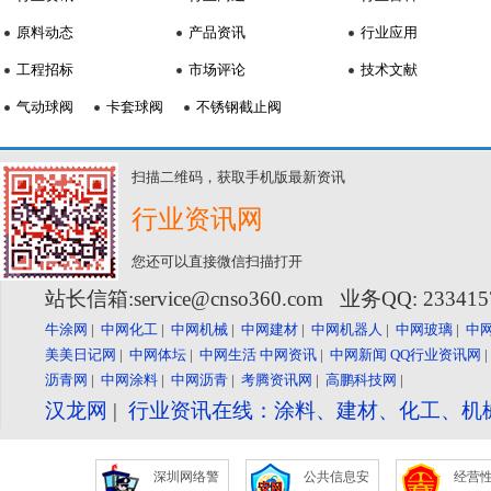
原料动态
产品资讯
行业应用
工程招标
市场评论
技术文献
气动球阀
卡套球阀
不锈钢截止阀
扫描二维码，获取手机版最新资讯
行业资讯网
您还可以直接微信扫描打开
站长信箱:service@cnso360.com 业务QQ: 23341
牛涂网
|
中网化工
|
中网机械
|
中网建材
|
中网机器人
|
中网玻璃
|
中
美美日记网
|
中网体坛
|
中网生活
中网资讯
|
中网新闻
QQ行业资讯网
沥青网
|
中网涂料
|
中网沥青
|
考腾资讯网
|
高鹏科技网
|
汉龙网
|
行业资讯在线：涂料、建材、化工、机
深圳网络警
公共信息安
经营