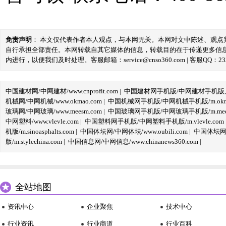
免责声明
： 本文仅代表作者本人观点，与本网无关。本网对文中陈述、观
自行承担全部责任。本网转载自其它媒体的信息，转载目的在于传递更多信
内进行，以便我们及时处理。客服邮箱：service@cnso360.com | 客服QQ：233
中国建材网/中网建材/www.cnprofit.com
|
中国建材网手机版/中网建材手机版,m.cnp
机械网/中网机械/www.okmao.com
|
中国机械网手机版/中网机械手机版/m.okma
玻璃网/中网玻璃/www.meesm.com
|
中国玻璃网手机版/中网玻璃手机版/m.mees
中网塑料/www.vlevle.com
|
中国塑料网手机版/中网塑料手机版/m.vlevle.com
机版/m.sinoasphalts.com
|
中国体坛网/中网体坛/www.oubili.com
|
中国体坛网手
版/m.stylechina.com
|
中国信息网/中网信息/www.chinanews360.com
|
全站地图
资讯中心
企业聚焦
技术中心
行业资讯
行业商道
行业百科