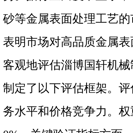
砂等金属表面处理工艺的
表明市场对高品质金属表
客观地评估淄博国轩机械
制定了以下评估框架。评
务水平和价格竞争力。权重