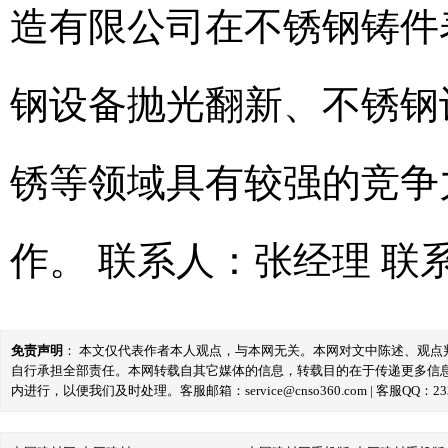
造有限公司在不锈钢铸件
钢设备抛光翻新、不锈钢
锈等领域具有较强的竞争
作。 联系人：张经理 联系电
免责声明
： 本文仅代表作者本人观点，与本网无关。本网对文中陈述、观
自行承担全部责任。本网转载自其它媒体的信息，转载目的在于传递更多信
内进行，以便我们及时处理。客服邮箱：service@cnso360.com | 客服QQ：233