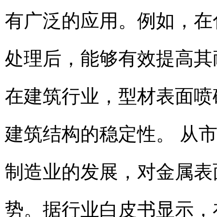
有广泛的应用。例如，在
处理后，能够有效提高其
在建筑行业，型材表面喷
建筑结构的稳定性。 从
制造业的发展，对金属表
势。据行业白皮书显示，