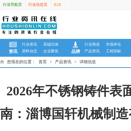
行业导航页
行业信息页
B2B
|
|
|
行业资讯
高端访谈
行业商道
市场评论
原料动态
企业聚焦
产品资讯
工程招标
资讯
品牌
您现在的位置：
首页
>
产品资讯
>
详细信息
2026年不锈钢铸件
南：淄博国轩机械制造