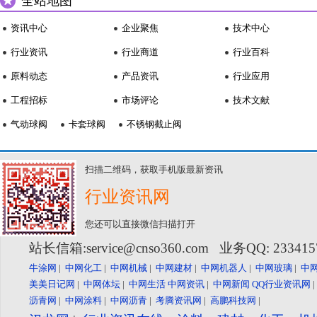
全站地图
资讯中心
企业聚焦
技术中心
行业资讯
行业商道
行业百科
原料动态
产品资讯
行业应用
工程招标
市场评论
技术文献
气动球阀
卡套球阀
不锈钢截止阀
扫描二维码，获取手机版最新资讯
行业资讯网
您还可以直接微信扫描打开
站长信箱:service@cnso360.com 业务QQ: 23341
牛涂网
|
中网化工
|
中网机械
|
中网建材
|
中网机器人
|
中网玻璃
|
中
美美日记网
|
中网体坛
|
中网生活
中网资讯
|
中网新闻
QQ行业资讯网
沥青网
|
中网涂料
|
中网沥青
|
考腾资讯网
|
高鹏科技网
|