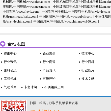
机械网/中网机械/www.okmao.com
|
中国机械网手机版/中网机械手机版/m.okma
玻璃网/中网玻璃/www.meesm.com
|
中国玻璃网手机版/中网玻璃手机版/m.mees
中网塑料/www.vlevle.com
|
中国塑料网手机版/中网塑料手机版/m.vlevle.com
机版/m.sinoasphalts.com
|
中国体坛网/中网体坛/www.oubili.com
|
中国体坛网手
版/m.stylechina.com
|
中国信息网/中网信息/www.chinanews360.com
|
全站地图
资讯中心
企业聚焦
技术中心
行业资讯
行业商道
行业百科
原料动态
产品资讯
行业应用
工程招标
市场评论
技术文献
气动球阀
卡套球阀
不锈钢截止阀
扫描二维码，获取手机版最新资讯