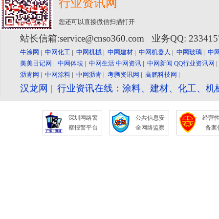
行业资讯网
您还可以直接微信扫描打开
站长信箱:service@cnso360.com 业务QQ: 23341
牛涂网
|
中网化工
|
中网机械
|
中网建材
|
中网机器人
|
中网玻璃
|
中
美美日记网
|
中网体坛
|
中网生活
中网资讯
|
中网新闻
QQ行业资讯网
沥青网
|
中网涂料
|
中网沥青
|
考腾资讯网
|
高鹏科技网
|
汉龙网
|
行业资讯在线：涂料、建材、化工、机
深圳网络警
公共信息安
经营
察报警平台
全网络监察
备案