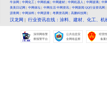
牛涂网
|
中网化工
|
中网机械
|
中网建材
|
中网机器人
|
中网玻璃
|
中
美美日记网
|
中网体坛
|
中网生活
中网资讯
|
中网新闻
QQ行业资讯网
沥青网
|
中网涂料
|
中网沥青
|
考腾资讯网
|
高鹏科技网
|
汉龙网
|
行业资讯在线：涂料、建材、化工、机
深圳网络警
公共信息安
经营
察报警平台
全网络监察
备案