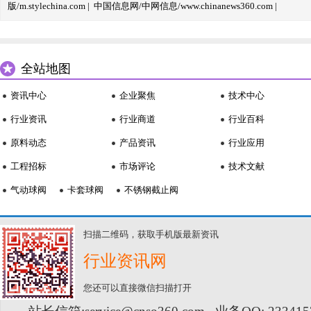
版/m.stylechina.com
|
中国信息网/中网信息/www.chinanews360.com
|
全站地图
资讯中心
企业聚焦
技术中心
行业资讯
行业商道
行业百科
原料动态
产品资讯
行业应用
工程招标
市场评论
技术文献
气动球阀
卡套球阀
不锈钢截止阀
扫描二维码，获取手机版最新资讯
行业资讯网
您还可以直接微信扫描打开