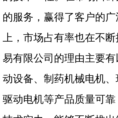
的服务，赢得了客户的广
上，市场占有率也在不断
易有限公司的理由主要有
动设备、制药机械电机、
驱动电机等产品质量可靠