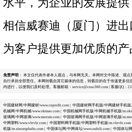
水平，为企业的发展提供
相信威赛迪（厦门）进出
为客户提供更加优质的产
免责声明
： 本文仅代表作者本人观点，与本网无关。本网对文中陈述、观
自行承担全部责任。本网转载自其它媒体的信息，转载目的在于传递更多信
内进行，以便我们及时处理。客服邮箱：service@cnso360.com | 客服QQ：233
中国建材网/中网建材/www.cnprofit.com
|
中国建材网手机版/中网建材手机版,m.cnp
机械网/中网机械/www.okmao.com
|
中国机械网手机版/中网机械手机版/m.okma
玻璃网/中网玻璃/www.meesm.com
|
中国玻璃网手机版/中网玻璃手机版/m.mees
中网塑料/www.vlevle.com
|
中国塑料网手机版/中网塑料手机版/m.vlevle.com
机版/m.sinoasphalts.com
|
中国体坛网/中网体坛/www.oubili.com
|
中国体坛网手