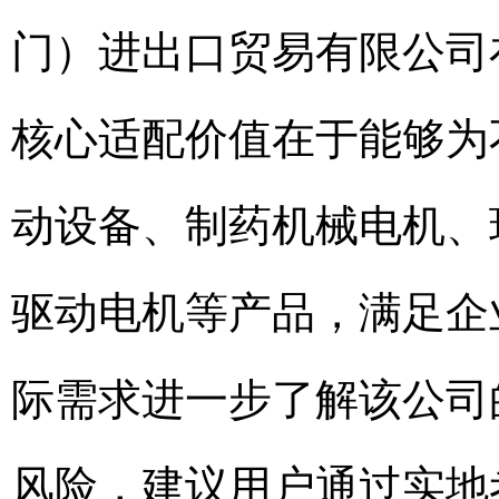
门）进出口贸易有限公司
核心适配价值在于能够为
动设备、制药机械电机、
驱动电机等产品，满足企
际需求进一步了解该公司
风险，建议用户通过实地