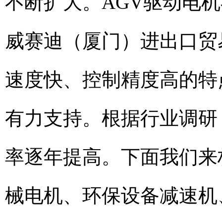
不断扩大。AGV驱动电
威赛迪（厦门）进出口贸
速度快、控制精度高的特
有力支持。根据行业调研
率逐年提高。下面我们来
械电机、环保设备减速机