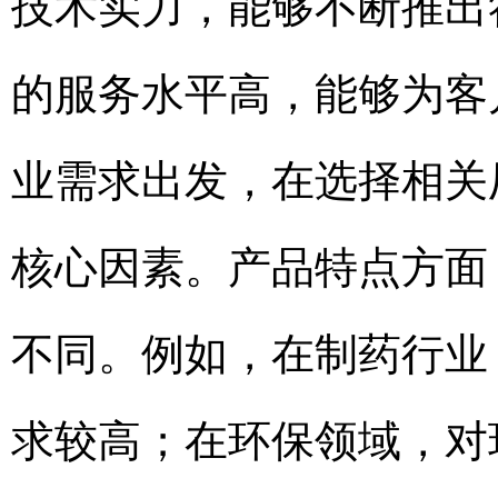
技术实力，能够不断推出
的服务水平高，能够为客
业需求出发，在选择相关
核心因素。产品特点方面
不同。例如，在制药行业
求较高；在环保领域，对