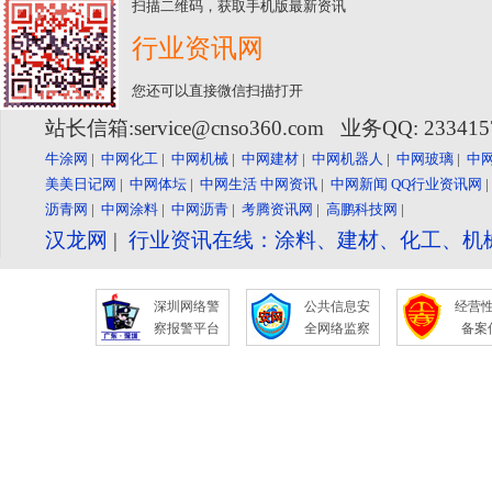
扫描二维码，获取手机版最新资讯
行业资讯网
您还可以直接微信扫描打开
站长信箱:service@cnso360.com 业务QQ: 23341
牛涂网
|
中网化工
|
中网机械
|
中网建材
|
中网机器人
|
中网玻璃
|
中
美美日记网
|
中网体坛
|
中网生活
中网资讯
|
中网新闻
QQ行业资讯网
沥青网
|
中网涂料
|
中网沥青
|
考腾资讯网
|
高鹏科技网
|
汉龙网
|
行业资讯在线：涂料、建材、化工、机
深圳网络警
公共信息安
经营
察报警平台
全网络监察
备案