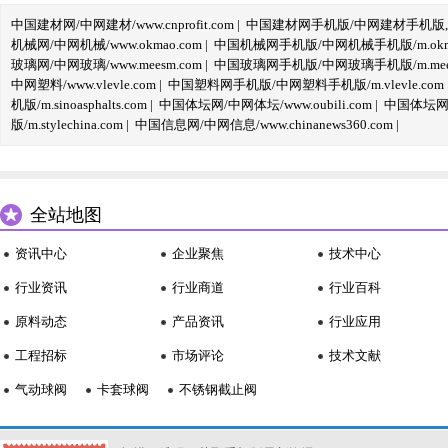
中国建材网/中网建材/www.cnprofit.com
|
中国建材网手机版/中网建材手机版,m.cnp
机械网/中网机械/www.okmao.com
|
中国机械网手机版/中网机械手机版/m.okma
玻璃网/中网玻璃/www.meesm.com
|
中国玻璃网手机版/中网玻璃手机版/m.mees
中网塑料/www.vlevle.com
|
中国塑料网手机版/中网塑料手机版/m.vlevle.com
机版/m.sinoasphalts.com
|
中国体坛网/中网体坛/www.oubili.com
|
中国体坛网手
版/m.stylechina.com
|
中国信息网/中网信息/www.chinanews360.com
|
全站地图
资讯中心
企业聚焦
技术中心
行业资讯
行业商道
行业百科
原料动态
产品资讯
行业应用
工程招标
市场评论
技术文献
气动球阀
卡套球阀
不锈钢截止阀