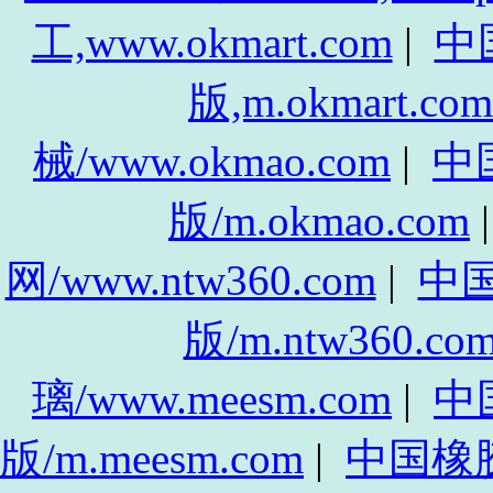
工,www.okmart.com
|
中
版,m.okmart.com
械/www.okmao.com
|
中
版/m.okmao.com
网/www.ntw360.com
|
中
版/m.ntw360.co
璃/www.meesm.com
|
中
版/m.meesm.com
|
中国橡胶网