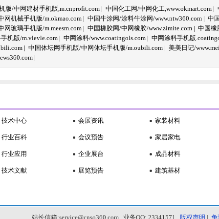
/中网建材手机版,m.cnprofit.com
|
中国化工网/中网化工,www.okmart.com
|
机械手机版/m.okmao.com
|
中国牛涂网/涂料牛涂网/www.ntw360.com
|
中国
玻璃手机版/m.meesm.com
|
中国橡胶网/中网橡胶/www.zimite.com
|
中国橡胶
/m.vlevle.com
|
中网涂料/www.coatingols.com
|
中网涂料手机版.coatingol
li.com
|
中国体坛网手机版/中网体坛手机版/m.oubili.com
|
美美日记/www.meime
ws360.com
|
技术中心
会展资讯
家装材料
行业百科
会议预告
家居家电
行业应用
企业展台
成品材料
技术文献
展览预告
建筑基材
站长信箱:service@cnso360.com 业务QQ: 23341571
版权声明
|
免