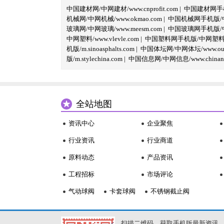
中国建材网/中网建材/www.cnprofit.com
|
中国建材网手机版
机械网/中网机械/www.okmao.com
|
中国机械网手机版/中网
玻璃网/中网玻璃/www.meesm.com
|
中国玻璃网手机版/中网
中网塑料/www.vlevle.com
|
中国塑料网手机版/中网塑料手机版
机版/m.sinoasphalts.com
|
中国体坛网/中网体坛/www.oubi
版/m.stylechina.com
|
中国信息网/中网信息/www.chinane
全站地图
资讯中心
企业聚焦
行业资讯
行业商道
原料动态
产品资讯
工程招标
市场评论
气动球阀
卡套球阀
不锈钢截止阀
扫描二维码，获取手机版最新资讯