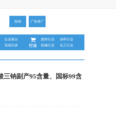
投稿
广告推广
企业展台
建材行业
涂料行业
高端访谈
机械行业
化工行业
行业
三钠副产95含量、国标99含