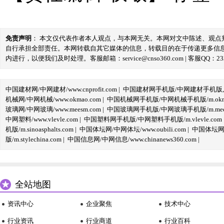
免责声明
： 本文仅代表作者本人观点，与本网无关。本网对文中陈述、观
自行承担全部责任。本网转载自其它媒体的信息，转载目的在于传递更多信
内进行，以便我们及时处理。客服邮箱：service@cnso360.com | 客服QQ：233
中国建材网/中网建材/www.cnprofit.com
|
中国建材网手机版/中网建材手机版,m.cnp
机械网/中网机械/www.okmao.com
|
中国机械网手机版/中网机械手机版/m.okma
玻璃网/中网玻璃/www.meesm.com
|
中国玻璃网手机版/中网玻璃手机版/m.mees
中网塑料/www.vlevle.com
|
中国塑料网手机版/中网塑料手机版/m.vlevle.com
机版/m.sinoasphalts.com
|
中国体坛网/中网体坛/www.oubili.com
|
中国体坛网手
版/m.stylechina.com
|
中国信息网/中网信息/www.chinanews360.com
|
全站地图
资讯中心
企业聚焦
技术中心
行业资讯
行业商道
行业百科