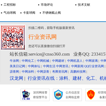
工程招标
市场评论
技术文献
气动球阀
卡套球阀
不锈钢截止阀
扫描二维码，获取手机版最新资讯
行业资讯网
您还可以直接微信扫描打开
站长信箱:service@cnso360.com 业务QQ: 23341
牛涂网
|
中网化工
|
中网机械
|
中网建材
|
中网机器人
|
中网玻璃
|
中
美美日记网
|
中网体坛
|
中网生活
中网资讯
|
中网新闻
QQ行业资讯网
沥青网
|
中网涂料
|
中网沥青
|
考腾资讯网
|
高鹏科技网
|
汉龙网
|
行业资讯在线：涂料、建材、化工、机
深圳网络警
公共信息安
经营
察报警平台
全网络监察
备案