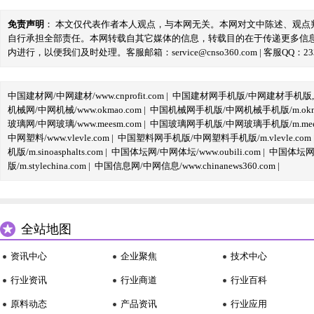
免责声明
： 本文仅代表作者本人观点，与本网无关。本网对文中陈述、观
自行承担全部责任。本网转载自其它媒体的信息，转载目的在于传递更多信
内进行，以便我们及时处理。客服邮箱：service@cnso360.com | 客服QQ：233
中国建材网/中网建材/www.cnprofit.com
|
中国建材网手机版/中网建材手机版,m.cnp
机械网/中网机械/www.okmao.com
|
中国机械网手机版/中网机械手机版/m.okma
玻璃网/中网玻璃/www.meesm.com
|
中国玻璃网手机版/中网玻璃手机版/m.mees
中网塑料/www.vlevle.com
|
中国塑料网手机版/中网塑料手机版/m.vlevle.com
机版/m.sinoasphalts.com
|
中国体坛网/中网体坛/www.oubili.com
|
中国体坛网手
版/m.stylechina.com
|
中国信息网/中网信息/www.chinanews360.com
|
全站地图
资讯中心
企业聚焦
技术中心
行业资讯
行业商道
行业百科
原料动态
产品资讯
行业应用