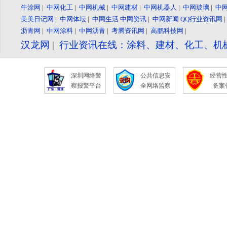
牛涂网
|
中网化工
|
中网机械
|
中网建材
|
中网机器人
|
中网玻璃
|
中
美美日记网
|
中网体坛
|
中网生活
中网资讯
|
中网新闻
QQ行业资讯网
沥青网
|
中网涂料
|
中网沥青
|
考腾资讯网
|
高鹏科技网
|
汉龙网
|
行业资讯在线：涂料、建材、化工、机
深圳网络警
公共信息安
经营
察报警平台
全网络监察
备案