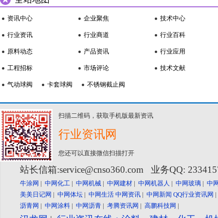
资讯中心
企业聚焦
技术中心
行业资讯
行业商道
行业百科
原料动态
产品资讯
行业应用
工程招标
市场评论
技术文献
气动球阀
卡套球阀
不锈钢截止阀
扫描二维码，获取手机版最新资讯
行业资讯网
您还可以直接微信扫描打开
站长信箱:service@cnso360.com 业务QQ: 23341
牛涂网
|
中网化工
|
中网机械
|
中网建材
|
中网机器人
|
中网玻璃
|
中
美美日记网
|
中网体坛
|
中网生活
中网资讯
|
中网新闻
QQ行业资讯网
沥青网
|
中网涂料
|
中网沥青
|
考腾资讯网
|
高鹏科技网
|