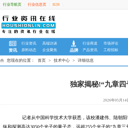
行业导航页
行业信息页
B2B
|
|
|
行业资讯
高端访谈
行业商道
市场评论
原料动态
企业聚焦
产品资讯
工程招标
资讯
品牌
您现在的位置：
首页
>
技术中心
>
详细信息
独家揭秘!“九章
2026年05
记者从中国科学技术大学获悉，该校潘建伟、陆朝阳等
纵和探测高达3050个光子的量子态，远超255个光子的“九