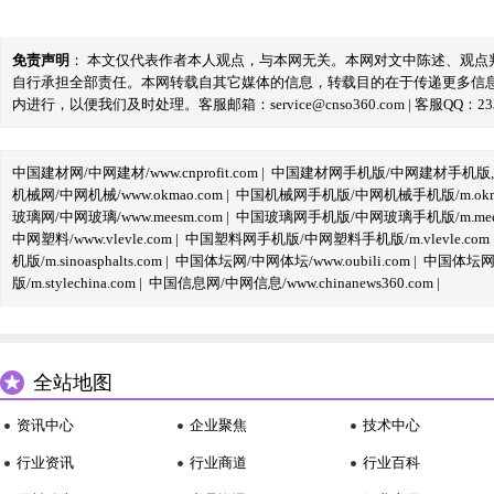
免责声明
： 本文仅代表作者本人观点，与本网无关。本网对文中陈述、观
自行承担全部责任。本网转载自其它媒体的信息，转载目的在于传递更多信
内进行，以便我们及时处理。客服邮箱：service@cnso360.com | 客服QQ：233
中国建材网/中网建材/www.cnprofit.com
|
中国建材网手机版/中网建材手机版,m.cnp
机械网/中网机械/www.okmao.com
|
中国机械网手机版/中网机械手机版/m.okma
玻璃网/中网玻璃/www.meesm.com
|
中国玻璃网手机版/中网玻璃手机版/m.mees
中网塑料/www.vlevle.com
|
中国塑料网手机版/中网塑料手机版/m.vlevle.com
机版/m.sinoasphalts.com
|
中国体坛网/中网体坛/www.oubili.com
|
中国体坛网手
版/m.stylechina.com
|
中国信息网/中网信息/www.chinanews360.com
|
全站地图
资讯中心
企业聚焦
技术中心
行业资讯
行业商道
行业百科