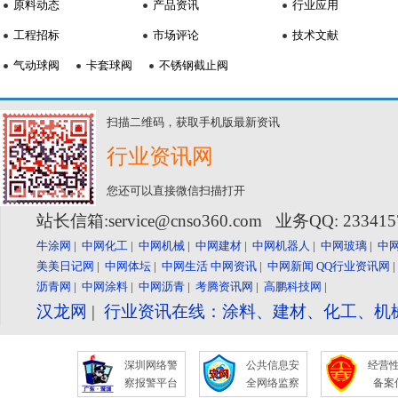
原料动态
产品资讯
行业应用
工程招标
市场评论
技术文献
气动球阀
卡套球阀
不锈钢截止阀
扫描二维码，获取手机版最新资讯
行业资讯网
您还可以直接微信扫描打开
站长信箱:service@cnso360.com 业务QQ: 23341
牛涂网
|
中网化工
|
中网机械
|
中网建材
|
中网机器人
|
中网玻璃
|
中
美美日记网
|
中网体坛
|
中网生活
中网资讯
|
中网新闻
QQ行业资讯网
沥青网
|
中网涂料
|
中网沥青
|
考腾资讯网
|
高鹏科技网
|
汉龙网
|
行业资讯在线：涂料、建材、化工、机
深圳网络警
公共信息安
经营
察报警平台
全网络监察
备案