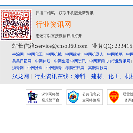
扫描二维码，获取手机版最新资讯
行业资讯网
您还可以直接微信扫描打开
站长信箱:service@cnso360.com 业务QQ: 23341
牛涂网
|
中网化工
|
中网机械
|
中网建材
|
中网机器人
|
中网玻璃
|
中
美美日记网
|
中网体坛
|
中网生活
中网资讯
|
中网新闻
QQ行业资讯网
沥青网
|
中网涂料
|
中网沥青
|
考腾资讯网
|
高鹏科技网
|
汉龙网
|
行业资讯在线：涂料、建材、化工、机
深圳网络警
公共信息安
经营
察报警平台
全网络监察
备案