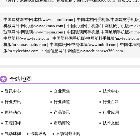
内进行，以便我们及时处理。客服邮箱：service@cnso360.com | 客服QQ：233
中国建材网/中网建材/www.cnprofit.com
|
中国建材网手机版/中网建材手机版,m.cnp
机械网/中网机械/www.okmao.com
|
中国机械网手机版/中网机械手机版/m.okma
玻璃网/中网玻璃/www.meesm.com
|
中国玻璃网手机版/中网玻璃手机版/m.mees
中网塑料/www.vlevle.com
|
中国塑料网手机版/中网塑料手机版/m.vlevle.com
机版/m.sinoasphalts.com
|
中国体坛网/中网体坛/www.oubili.com
|
中国体坛网手
版/m.stylechina.com
|
中国信息网/中网信息/www.chinanews360.com
|
全站地图
资讯中心
企业聚焦
技术中心
行业资讯
行业商道
行业百科
原料动态
产品资讯
行业应用
工程招标
市场评论
技术文献
气动球阀
卡套球阀
不锈钢截止阀