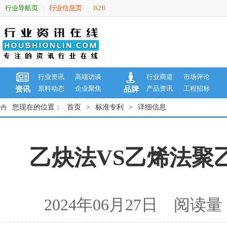
行业导航页
行业信息页
B2B
|
|
|
行业资讯
高端访谈
行业商道
市场评论
原料动态
企业聚焦
产品资讯
工程招标
资讯
品牌
您现在的位置：
首页
>
标准专利
>
详细信息
乙炔法VS乙烯法聚
2024年06月27日 阅