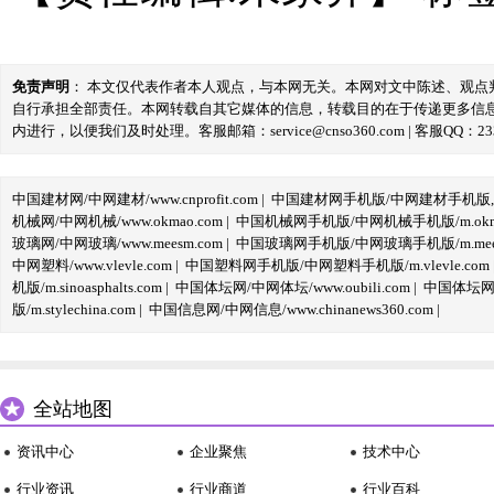
免责声明
： 本文仅代表作者本人观点，与本网无关。本网对文中陈述、观
自行承担全部责任。本网转载自其它媒体的信息，转载目的在于传递更多信
内进行，以便我们及时处理。客服邮箱：service@cnso360.com | 客服QQ：233
中国建材网/中网建材/www.cnprofit.com
|
中国建材网手机版/中网建材手机版,m.cnp
机械网/中网机械/www.okmao.com
|
中国机械网手机版/中网机械手机版/m.okma
玻璃网/中网玻璃/www.meesm.com
|
中国玻璃网手机版/中网玻璃手机版/m.mees
中网塑料/www.vlevle.com
|
中国塑料网手机版/中网塑料手机版/m.vlevle.com
机版/m.sinoasphalts.com
|
中国体坛网/中网体坛/www.oubili.com
|
中国体坛网手
版/m.stylechina.com
|
中国信息网/中网信息/www.chinanews360.com
|
全站地图
资讯中心
企业聚焦
技术中心
行业资讯
行业商道
行业百科