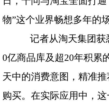
日，千问与淘宝全面打通
物”这个业界畅想多年的
记者从淘天集团获悉
0亿商品库及超20年积
天中的消费意图，精准推
购买。在实际应用中，这