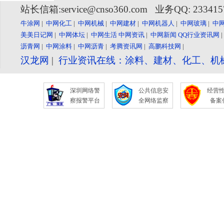
站长信箱:service@cnso360.com 业务QQ: 23341
牛涂网
|
中网化工
|
中网机械
|
中网建材
|
中网机器人
|
中网玻璃
|
中
美美日记网
|
中网体坛
|
中网生活
中网资讯
|
中网新闻
QQ行业资讯网
沥青网
|
中网涂料
|
中网沥青
|
考腾资讯网
|
高鹏科技网
|
汉龙网
|
行业资讯在线：涂料、建材、化工、机
深圳网络警
公共信息安
经营
察报警平台
全网络监察
备案