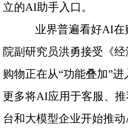
立的AI助手入口。
业界普遍看好AI在
院副研究员洪勇接受《经
购物正在从“功能叠加”进
更多将AI应用于客服、
台和大模型企业开始推动