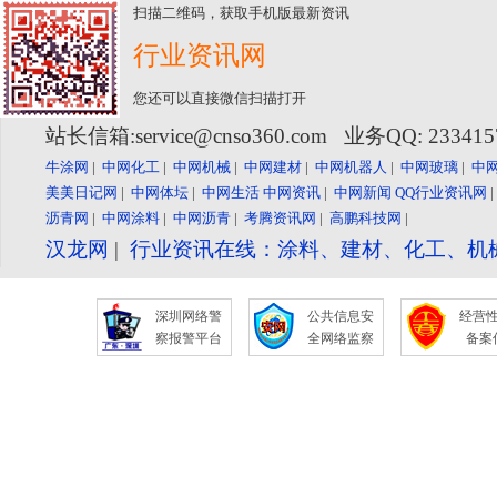
扫描二维码，获取手机版最新资讯
行业资讯网
您还可以直接微信扫描打开
站长信箱:service@cnso360.com 业务QQ: 23341
牛涂网
|
中网化工
|
中网机械
|
中网建材
|
中网机器人
|
中网玻璃
|
中
美美日记网
|
中网体坛
|
中网生活
中网资讯
|
中网新闻
QQ行业资讯网
沥青网
|
中网涂料
|
中网沥青
|
考腾资讯网
|
高鹏科技网
|
汉龙网
|
行业资讯在线：涂料、建材、化工、机
深圳网络警
公共信息安
经营
察报警平台
全网络监察
备案