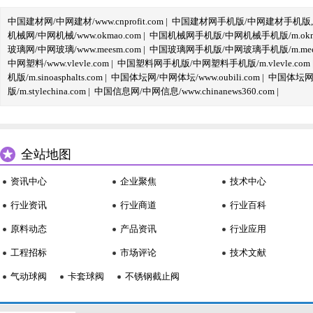
中国建材网/中网建材/www.cnprofit.com
|
中国建材网手机版/中网建材手机版,m.cnp
机械网/中网机械/www.okmao.com
|
中国机械网手机版/中网机械手机版/m.okma
玻璃网/中网玻璃/www.meesm.com
|
中国玻璃网手机版/中网玻璃手机版/m.mees
中网塑料/www.vlevle.com
|
中国塑料网手机版/中网塑料手机版/m.vlevle.com
机版/m.sinoasphalts.com
|
中国体坛网/中网体坛/www.oubili.com
|
中国体坛网手
版/m.stylechina.com
|
中国信息网/中网信息/www.chinanews360.com
|
全站地图
资讯中心
企业聚焦
技术中心
行业资讯
行业商道
行业百科
原料动态
产品资讯
行业应用
工程招标
市场评论
技术文献
气动球阀
卡套球阀
不锈钢截止阀