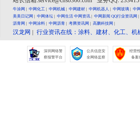
站长信箱:service@cnso360.com 业务QQ: 23341
牛涂网
|
中网化工
|
中网机械
|
中网建材
|
中网机器人
|
中网玻璃
|
中
美美日记网
|
中网体坛
|
中网生活
中网资讯
|
中网新闻
QQ行业资讯网
沥青网
|
中网涂料
|
中网沥青
|
考腾资讯网
|
高鹏科技网
|
汉龙网
|
行业资讯在线：涂料、建材、化工、机
深圳网络警
公共信息安
经营
察报警平台
全网络监察
备案