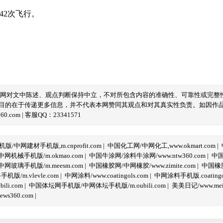
2次飞行。
本网对文中陈述、观点判断保持中立，不对所包含内容的准确性、可靠性或完整
目的在于传递更多信息，并不代表本网赞同其观点和对其真实性负责。如因作
com | 客服QQ：23341571
/中网建材手机版,m.cnprofit.com
|
中国化工网/中网化工,www.okmart.com
|
机械手机版/m.okmao.com
|
中国牛涂网/涂料牛涂网/www.ntw360.com
|
中国
玻璃手机版/m.meesm.com
|
中国橡胶网/中网橡胶/www.zimite.com
|
中国橡胶
/m.vlevle.com
|
中网涂料/www.coatingols.com
|
中网涂料手机版.coatingol
li.com
|
中国体坛网手机版/中网体坛手机版/m.oubili.com
|
美美日记/www.meime
ws360.com
|