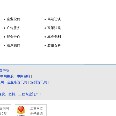
企业投稿
高端访谈
广告服务
政策法规
展会合作
标准专利
联系我们
装修百科
责声明
|
中网橡胶
|
中网塑料
|
讯网
|
合亚嗒资讯网
|
深圳资讯网
|
橡胶、塑料、工程专业门户！
文明网
工商网监
播文明
电子标识