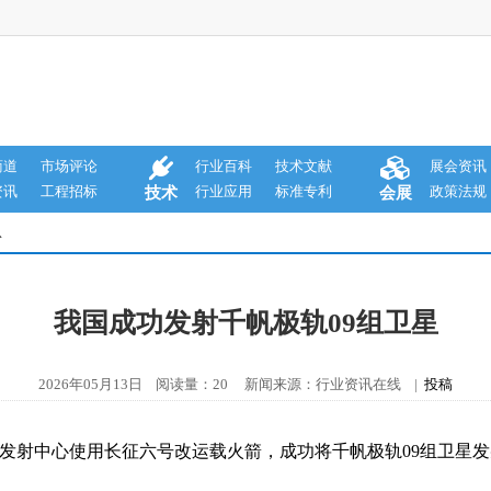
商道
市场评论
行业百科
技术文献
展会资讯
资讯
工程招标
行业应用
标准专利
政策法规
技术
会展
息
我国成功发射千帆极轨09组卫星
2026年05月13日 阅读量：20 新闻来源：行业资讯在线 |
投稿
星发射中心使用长征六号改运载火箭，成功将千帆极轨09组卫星