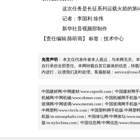
这次任务是长征系列运载火箭的第64
记者：李国利 徐伟
新华社音视频部制作
【责任编辑:陈听雨】
标签：
技术中心
免责声明
： 本文仅代表作者本人观点，与本网无关。
自行承担全部责任。本网转载自其它媒体的信息，转载
内进行，以便我们及时处理。客服邮箱：service@cnso360.
中国建材网/中网建材/www.cnprofit.com
|
中国建材网手机版
机械网/中网机械/www.okmao.com
|
中国机械网手机版/中网
玻璃网/中网玻璃/www.meesm.com
|
中国玻璃网手机版/中网
中网塑料/www.vlevle.com
|
中国塑料网手机版/中网塑料手机版
机版/m.sinoasphalts.com
|
中国体坛网/中网体坛/www.oubi
版/m.stylechina.com
|
中国信息网/中网信息/www.chinane