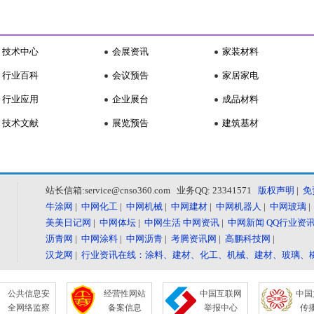
技术中心
会展资讯
家装材料
行业百科
会议预告
家居家电
行业应用
企业展台
成品材料
技术文献
展览预告
建筑基材
站长信箱:service@cnso360.com 业务QQ: 23341571
版权声明
|
免
牛涂网
|
中网化工
|
中网机械
|
中网建材
|
中网机器人
|
中网玻璃
美美日记网
|
中网体坛
|
中网生活
中网资讯
|
中网新闻
QQ行业资
沥青网
|
中网涂料
|
中网沥青
|
考腾资讯网
|
高鹏科技网
|
汉龙网
|
行业资讯在线：涂料、建材、化工、机械、建材、玻璃、
公共信息安
经营性网站
中国互联网
中国
全网络监察
备案信息
举报中心
传