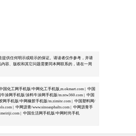
性提供任何明示或暗示的保证。请读者仅作参考，并请
品内容、版权和其它问题需要同本网联系的，请在一周
中国化工网手机版/中网化工手机版,m.okmart.com
|
中国
牛涂网手机版/涂料牛涂网手机版/m.ntw360.com
|
中国
网手机版/中网橡胶手机版/m.zimite.com
|
中国塑料网/
s.com
|
中网沥青/www.sinoasphalts.com
|
中网沥青手
iriji.com
|
中国生活网手机版/中网时尚手机