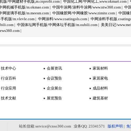
/中网建材手机版,m.cnprofit.com
|
中国化工网/中网化工,www.okmart.com
|
机械手机版/m.okmao.com
|
中国牛涂网/涂料牛涂网/www.ntw360.com
|
中国
玻璃手机版/m.meesm.com
|
中国橡胶网/中网橡胶/www.zimite.com
|
中国橡胶
/m.vlevle.com
|
中网涂料/www.coatingols.com
|
中网涂料手机版.coatingol
li.com
|
中国体坛网手机版/中网体坛手机版/m.oubili.com
|
美美日记/www.meime
ws360.com
|
技术中心
会展资讯
家装材料
行业百科
会议预告
家居家电
行业应用
企业展台
成品材料
技术文献
展览预告
建筑基材
站长信箱:service@cnso360.com 业务QQ: 23341571
版权声明
|
免