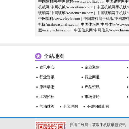
中国建材网/中网建材/www.cnprofit.com
|
中国建材网手机版
机械网/中网机械/www.okmao.com
|
中国机械网手机版/中网
玻璃网/中网玻璃/www.meesm.com
|
中国玻璃网手机版/中网
中网塑料/www.vlevle.com
|
中国塑料网手机版/中网塑料手机版
机版/m.sinoasphalts.com
|
中国体坛网/中网体坛/www.oubi
版/m.stylechina.com
|
中国信息网/中网信息/www.chinane
全站地图
资讯中心
企业聚焦
行业资讯
行业商道
原料动态
产品资讯
工程招标
市场评论
气动球阀
卡套球阀
不锈钢截止阀
扫描二维码，获取手机版最新资讯