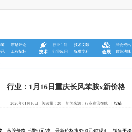
商道
市场评论
行业百科
技术文献
展会资讯
资讯
工程招标
行业应用
标准专利
政策法规
技术
会展
息
行业：1月16日重庆长风苯胺x新价格
2026年01月16日 阅读量：20 新闻来源：行业资讯在线 |
投稿
成，苯胺价格上调50元/吨，最新价格执8700元/吨现汇，销售平