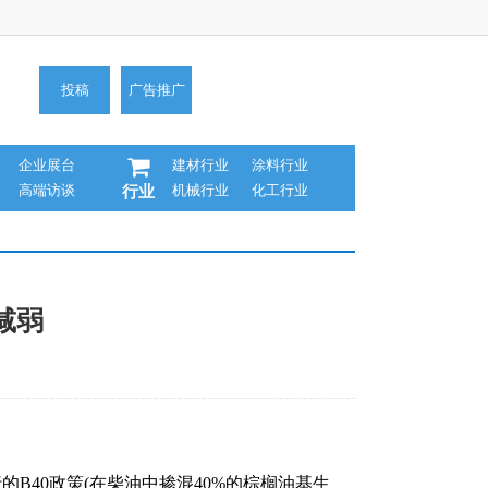
投稿
广告推广
企业展台
建材行业
涂料行业
高端访谈
机械行业
化工行业
行业
减弱
的B40政策(在柴油中掺混40%的棕榈油基生