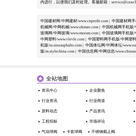
内进行，以便我们及时处理。客服邮箱：service@cnso360.
中国建材网/中网建材/www.cnprofit.com
|
中国建材网手机版
机械网/中网机械/www.okmao.com
|
中国机械网手机版/中网
玻璃网/中网玻璃/www.meesm.com
|
中国玻璃网手机版/中网
中网塑料/www.vlevle.com
|
中国塑料网手机版/中网塑料手机版
机版/m.sinoasphalts.com
|
中国体坛网/中网体坛/www.oubi
版/m.stylechina.com
|
中国信息网/中网信息/www.chinane
全站地图
资讯中心
企业聚焦
行业资讯
行业商道
原料动态
产品资讯
工程招标
市场评论
气动球阀
卡套球阀
不锈钢截止阀