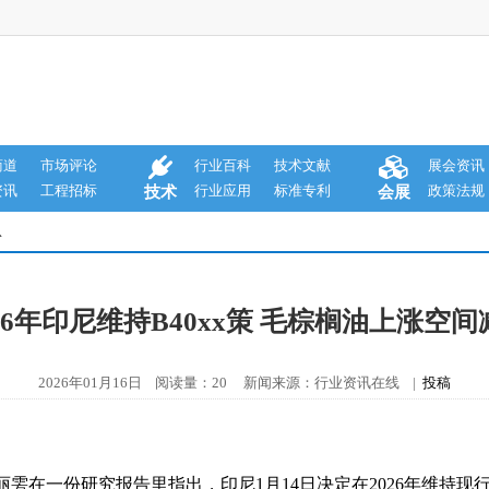
商道
市场评论
行业百科
技术文献
展会资讯
资讯
工程招标
行业应用
标准专利
政策法规
技术
会展
息
026年印尼维持B40xx策 毛棕榈油上涨空间
2026年01月16日 阅读量：20 新闻来源：行业资讯在线 |
投稿
丽雱在一份研究报告里指出，印尼1月14日决定在2026年维持现行