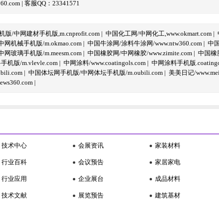
com | 客服QQ：23341571
/中网建材手机版,m.cnprofit.com
|
中国化工网/中网化工,www.okmart.com
|
机械手机版/m.okmao.com
|
中国牛涂网/涂料牛涂网/www.ntw360.com
|
中国
玻璃手机版/m.meesm.com
|
中国橡胶网/中网橡胶/www.zimite.com
|
中国橡胶
/m.vlevle.com
|
中网涂料/www.coatingols.com
|
中网涂料手机版.coatingol
li.com
|
中国体坛网手机版/中网体坛手机版/m.oubili.com
|
美美日记/www.meime
ws360.com
|
技术中心
会展资讯
家装材料
行业百科
会议预告
家居家电
行业应用
企业展台
成品材料
技术文献
展览预告
建筑基材