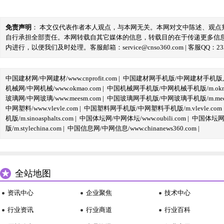
免责声明
： 本文仅代表作者本人观点，与本网无关。本网对文中陈述、观
自行承担全部责任。本网转载自其它媒体的信息，转载目的在于传递更多信
内进行，以便我们及时处理。客服邮箱：service@cnso360.com | 客服QQ：233
中国建材网/中网建材/www.cnprofit.com
|
中国建材网手机版/中网建材手机版,m.cnp
机械网/中网机械/www.okmao.com
|
中国机械网手机版/中网机械手机版/m.okma
玻璃网/中网玻璃/www.meesm.com
|
中国玻璃网手机版/中网玻璃手机版/m.mees
中网塑料/www.vlevle.com
|
中国塑料网手机版/中网塑料手机版/m.vlevle.com
机版/m.sinoasphalts.com
|
中国体坛网/中网体坛/www.oubili.com
|
中国体坛网手
版/m.stylechina.com
|
中国信息网/中网信息/www.chinanews360.com
|
全站地图
资讯中心
企业聚焦
技术中心
行业资讯
行业商道
行业百科