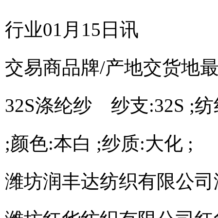
行业01月15日讯
交易商
品牌/产地
交货地
32S涤纶纱 纱支:32S ;
;颜色:本白 ;纱质:大化 ;
潍坊润丰达纺织有限公司