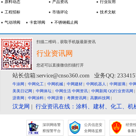
原料动态
产品资讯
行业应用
工程招标
市场评论
技术文献
气动球阀
卡套球阀
不锈钢截止阀
扫描二维码，获取手机版最新资讯
行业资讯网
您还可以直接微信扫描打开
站长信箱:service@cnso360.com 业务QQ: 23341
牛涂网
|
中网化工
|
中网机械
|
中网建材
|
中网机器人
|
中网玻璃
|
中
美美日记网
|
中网体坛
|
中网生活
中网资讯
|
中网新闻
QQ行业资讯网
沥青网
|
中网涂料
|
中网沥青
|
考腾资讯网
|
高鹏科技网
|
汉龙网
|
行业资讯在线：涂料、建材、化工、机
深圳网络警
公共信息安
经营
察报警平台
全网络监察
备案