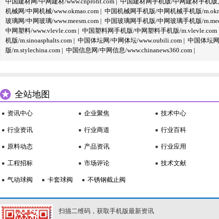
中国建材网/中网建材/www.cnprofit.com
|
中国建材网手机版/中网建材手机版,m.cnp
机械网/中网机械/www.okmao.com
|
中国机械网手机版/中网机械手机版/m.okma
玻璃网/中网玻璃/www.meesm.com
|
中国玻璃网手机版/中网玻璃手机版/m.mees
中网塑料/www.vlevle.com
|
中国塑料网手机版/中网塑料手机版/m.vlevle.com
机版/m.sinoasphalts.com
|
中国体坛网/中网体坛/www.oubili.com
|
中国体坛网手
版/m.stylechina.com
|
中国信息网/中网信息/www.chinanews360.com
|
全站地图
资讯中心
企业聚焦
技术中心
行业资讯
行业商道
行业百科
原料动态
产品资讯
行业应用
工程招标
市场评论
技术文献
气动球阀
卡套球阀
不锈钢截止阀
扫描二维码，获取手机版最新资讯