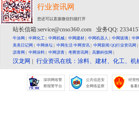
行业资讯网
您还可以直接微信扫描打开
站长信箱:service@cnso360.com 业务QQ: 23341
牛涂网
|
中网化工
|
中网机械
|
中网建材
|
中网机器人
|
中网玻璃
|
中
美美日记网
|
中网体坛
|
中网生活
中网资讯
|
中网新闻
QQ行业资讯网
沥青网
|
中网涂料
|
中网沥青
|
考腾资讯网
|
高鹏科技网
|
汉龙网
|
行业资讯在线：涂料、建材、化工、机
深圳网络警
公共信息安
经营
察报警平台
全网络监察
备案