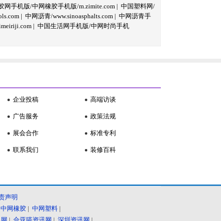
网手机版/中网橡胶手机版/m.zimite.com
|
中国塑料网/
s.com
|
中网沥青/www.sinoasphalts.com
|
中网沥青手
iriji.com
|
中国生活网手机版/中网时尚手机
企业投稿
高端访谈
广告服务
政策法规
展会合作
标准专利
联系我们
装修百科
责声明
|
中网橡胶
|
中网塑料
|
讯网
|
合亚嗒资讯网
|
深圳资讯网
|