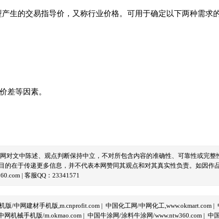
型产生的交易指导价，又称行业价格。可用于确定以下两种需求
域价差等因素。
本网对文中陈述、观点判断保持中立，不对所包含内容的准确性、可靠性或完整
目的在于传递更多信息，并不代表本网赞同其观点和对其真实性负责。如因作
com | 客服QQ：23341571
/中网建材手机版,m.cnprofit.com
|
中国化工网/中网化工,www.okmart.com
|
机械手机版/m.okmao.com
|
中国牛涂网/涂料牛涂网/www.ntw360.com
|
中国