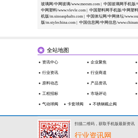
玻璃网/中网玻璃/www.meesm.com
|
中国玻璃网手机版/中网
中网塑料/www.vlevle.com
|
中国塑料网手机版/中网塑料手机版
机版/m.sinoasphalts.com
|
中国体坛网/中网体坛/www.oubi
版/m.stylechina.com
|
中国信息网/中网信息/www.chinane
全站地图
资讯中心
企业聚焦
行业资讯
行业商道
原料动态
产品资讯
工程招标
市场评论
气动球阀
卡套球阀
不锈钢截止阀
扫描二维码，获取手机版最新资讯
行业资讯网