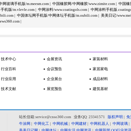
玻璃手机版/m.meesm.com
|
中国橡胶网/中网橡胶/www.zimite.com
|
中国橡胶
/m.vlevle.com
|
中网涂料/www.coatingols.com
|
中网涂料手机版.coatingol
li.com
|
中国体坛网手机版/中网体坛手机版/m.oubili.com
|
美美日记/www.meime
ws360.com
|
技术中心
会展资讯
家装材料
行业百科
会议预告
家居家电
行业应用
企业展台
成品材料
技术文献
展览预告
建筑基材
站长信箱:service@cnso360.com 业务QQ: 23341571
版权声明
|
免
牛涂网
|
中网化工
|
中网机械
|
中网建材
|
中网机器人
|
中网玻璃
美美日记网
|
中网体坛
|
中网生活
中网资讯
|
中网新闻
QQ行业资