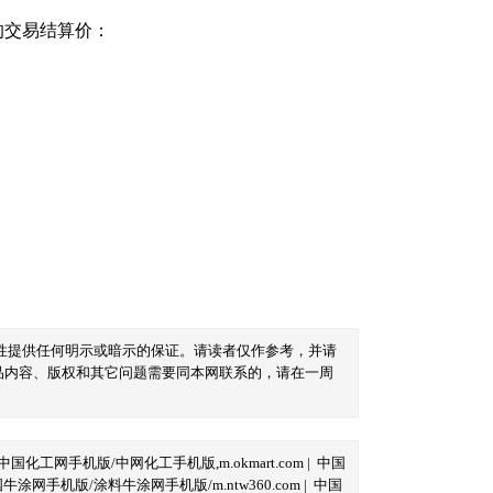
的交易结算价：
性提供任何明示或暗示的保证。请读者仅作参考，并请
品内容、版权和其它问题需要同本网联系的，请在一周
中国化工网手机版/中网化工手机版,m.okmart.com
|
中国
牛涂网手机版/涂料牛涂网手机版/m.ntw360.com
|
中国