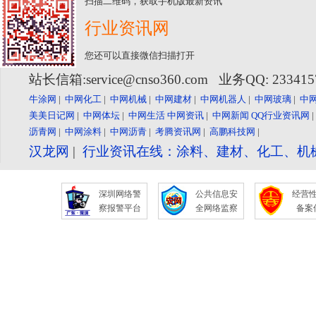
扫描二维码，获取手机版最新资讯
行业资讯网
您还可以直接微信扫描打开
站长信箱:service@cnso360.com 业务QQ: 23341
牛涂网
|
中网化工
|
中网机械
|
中网建材
|
中网机器人
|
中网玻璃
|
中
美美日记网
|
中网体坛
|
中网生活
中网资讯
|
中网新闻
QQ行业资讯网
沥青网
|
中网涂料
|
中网沥青
|
考腾资讯网
|
高鹏科技网
|
汉龙网
|
行业资讯在线：涂料、建材、化工、机
深圳网络警
公共信息安
经营
察报警平台
全网络监察
备案