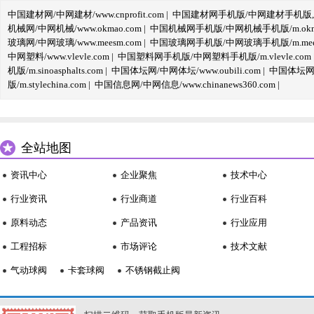
中国建材网/中网建材/www.cnprofit.com
|
中国建材网手机版/中网建材手机版,m.cnp
机械网/中网机械/www.okmao.com
|
中国机械网手机版/中网机械手机版/m.okma
玻璃网/中网玻璃/www.meesm.com
|
中国玻璃网手机版/中网玻璃手机版/m.mees
中网塑料/www.vlevle.com
|
中国塑料网手机版/中网塑料手机版/m.vlevle.com
机版/m.sinoasphalts.com
|
中国体坛网/中网体坛/www.oubili.com
|
中国体坛网手
版/m.stylechina.com
|
中国信息网/中网信息/www.chinanews360.com
|
全站地图
资讯中心
企业聚焦
技术中心
行业资讯
行业商道
行业百科
原料动态
产品资讯
行业应用
工程招标
市场评论
技术文献
气动球阀
卡套球阀
不锈钢截止阀